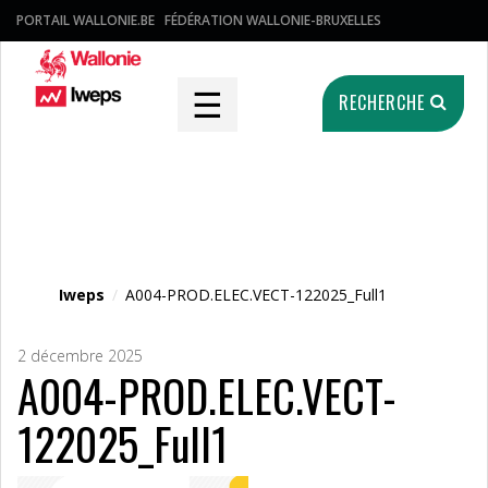
PORTAIL WALLONIE.BE
FÉDÉRATION WALLONIE-BRUXELLES
☰
RECHERCHE
Fichier média
Iweps
/
A004-PROD.ELEC.VECT-122025_Full1
2 décembre 2025
A004-PROD.ELEC.VECT-
122025_Full1