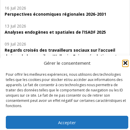
16 Juil 2026
Perspectives économiques régionales 2026-2031
13 Juil 2026
Analyses endogènes et spatiales de l’ISADF 2025
09 Juil 2026
Regards croisés des travailleurs sociaux sur l’accueil
de jour de bas seuil en Wallonie. Enjeux, évolutions et
perspectives
Gérer le consentement
06 Juil 2026
Pour offrir les meilleures expériences, nous utilisons des technologies
telles que les cookies pour stocker et/ou accéder aux informations des
Étude d’évaluabilité des Structures
appareils. Le fait de consentir à ces technologies nous permettra de
d’accompagnement à l’autocréation d’emploi (SAACE)
traiter des données telles que le comportement de navigation ou les ID
uniques sur ce site. Le fait de ne pas consentir ou de retirer son
01 Juil 2026
consentement peut avoir un effet négatif sur certaines caractéristiques et
Pénurie du personnel infirmier :quels indicateurs
fonctions.
d’offre de soins pour comprendre la situation en
Wallonie ?
Accepter