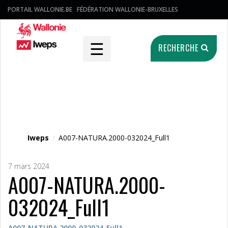
PORTAIL WALLONIE.BE
FÉDÉRATION WALLONIE-BRUXELLES
☰
RECHERCHE
Fichier média
Iweps
/
A007-NATURA.2000-032024_Full1
7 mars 2024
A007-NATURA.2000-
032024_Full1
A007-NATURA.2000-032024_Full1