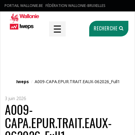
PORTAIL WALLONIE.BE
FÉDÉRATION WALLONIE-BRUXELLES
☰
RECHERCHE
Fichier média
Iweps
/
A009-CAPA.EPUR.TRAIT.EAUX-062026_Full1
3 juin 2026
A009-
CAPA.EPUR.TRAIT.EAUX-