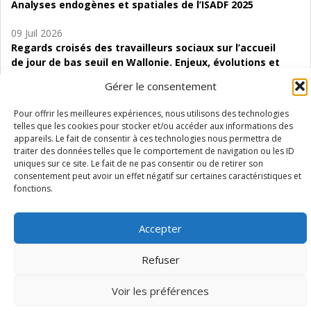
Analyses endogènes et spatiales de l’ISADF 2025
09 Juil 2026
Regards croisés des travailleurs sociaux sur l’accueil
de jour de bas seuil en Wallonie. Enjeux, évolutions et
perspectives
Gérer le consentement
06 Juil 2026
Pour offrir les meilleures expériences, nous utilisons des technologies
Étude d’évaluabilité des Structures
telles que les cookies pour stocker et/ou accéder aux informations des
d’accompagnement à l’autocréation d’emploi (SAACE)
appareils. Le fait de consentir à ces technologies nous permettra de
traiter des données telles que le comportement de navigation ou les ID
01 Juil 2026
uniques sur ce site. Le fait de ne pas consentir ou de retirer son
consentement peut avoir un effet négatif sur certaines caractéristiques et
Pénurie du personnel infirmier :quels indicateurs
fonctions.
d’offre de soins pour comprendre la situation en
Wallonie ?
Accepter
Refuser
Mentions légales
Vie privée
Médiateur
Accessibilité
Voir les préférences