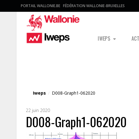
PORTAIL WALLONIE.BE
FÉDÉRATION WALLONIE-BRUXELLES
IWEPS
AC
Fichier média
Iweps
/
D008-Graph1-062020
22 juin 2020
D008-Graph1-062020