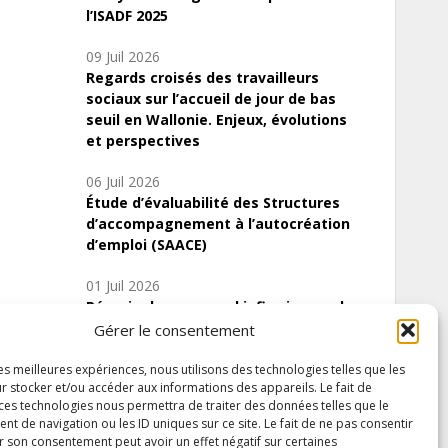
l’ISADF 2025
09 Juil 2026
Regards croisés des travailleurs
sociaux sur l’accueil de jour de bas
seuil en Wallonie. Enjeux, évolutions
et perspectives
06 Juil 2026
Étude d’évaluabilité des Structures
d’accompagnement à l’autocréation
d’emploi (SAACE)
01 Juil 2026
Pénurie du personnel infirmier :quels
indicateurs d’offre de soins pour
Gérer le consentement
comprendre la situation en Wallonie ?
les meilleures expériences, nous utilisons des technologies telles que les
r stocker et/ou accéder aux informations des appareils. Le fait de
 ces technologies nous permettra de traiter des données telles que le
 de navigation ou les ID uniques sur ce site. Le fait de ne pas consentir
Inscrivez-vous à notre newsletter
r son consentement peut avoir un effet négatif sur certaines