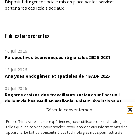
Dispositif d’urgence sociale mis en place par les services
partenaires des Relais sociaux
Publications récentes
16 Juil 2026
Perspectives économiques régionales 2026-2031
13 Juil 2026
Analyses endogènes et spatiales de l’ISADF 2025
09 Juil 2026
Regards croisés des travailleurs sociaux sur l’accueil
de jour de bas seuil en Wallonie. Enjeux, évolutions et
perspectives
Gérer le consentement
06 Juil 2026
Pour offrir les meilleures expériences, nous utilisons des technologies
Étude d’évaluabilité des Structures
telles que les cookies pour stocker et/ou accéder aux informations des
d’accompagnement à l’autocréation d’emploi (SAACE)
appareils. Le fait de consentir à ces technologies nous permettra de