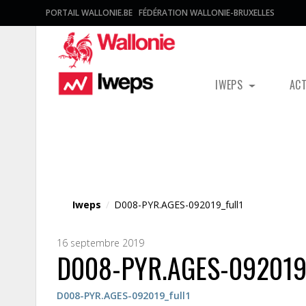
PORTAIL WALLONIE.BE
FÉDÉRATION WALLONIE-BRUXELLES
IWEPS
AC
Fichier média
Iweps
/
D008-PYR.AGES-092019_full1
16 septembre 2019
D008-PYR.AGES-092019_
D008-PYR.AGES-092019_full1