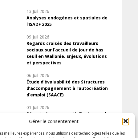
13 Juil 2026
Analyses endogènes et spatiales de
l’ISADF 2025
09 Juil 2026
Regards croisés des travailleurs
sociaux sur l’accueil de jour de bas
seuil en Wallonie. Enjeux, évolutions
et perspectives
06 Juil 2026
Étude d’évaluabilité des Structures
d’accompagnement à l’autocréation
d’emploi (SAACE)
01 Juil 2026
Pénurie du personnel infirmier :quels
indicateurs d’offre de soins pour
Gérer le consentement
comprendre la situation en Wallonie ?
les meilleures expériences, nous utilisons des technologies telles que les