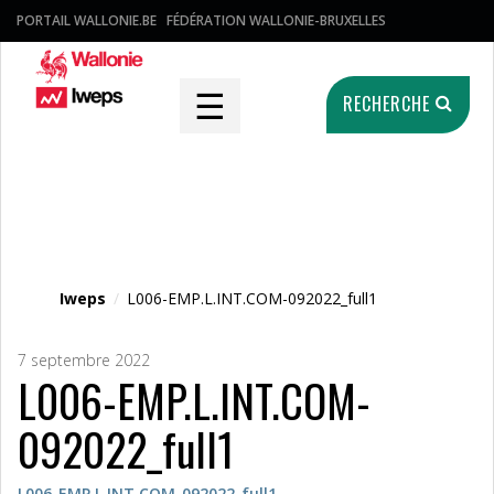
PORTAIL WALLONIE.BE
FÉDÉRATION WALLONIE-BRUXELLES
☰
RECHERCHE
Fichier média
Iweps
/
L006-EMP.L.INT.COM-092022_full1
7 septembre 2022
L006-EMP.L.INT.COM-
092022_full1
L006-EMP.L.INT.COM-092022_full1