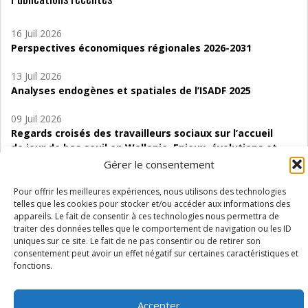
16 Juil 2026
Perspectives économiques régionales 2026-2031
13 Juil 2026
Analyses endogènes et spatiales de l’ISADF 2025
09 Juil 2026
Regards croisés des travailleurs sociaux sur l’accueil
de jour de bas seuil en Wallonie. Enjeux, évolutions et
perspectives
Gérer le consentement
06 Juil 2026
Pour offrir les meilleures expériences, nous utilisons des technologies
Étude d’évaluabilité des Structures
telles que les cookies pour stocker et/ou accéder aux informations des
appareils. Le fait de consentir à ces technologies nous permettra de
d’accompagnement à l’autocréation d’emploi (SAACE)
traiter des données telles que le comportement de navigation ou les ID
uniques sur ce site. Le fait de ne pas consentir ou de retirer son
01 Juil 2026
consentement peut avoir un effet négatif sur certaines caractéristiques et
Pénurie du personnel infirmier :quels indicateurs
fonctions.
d’offre de soins pour comprendre la situation en
Wallonie ?
Accepter