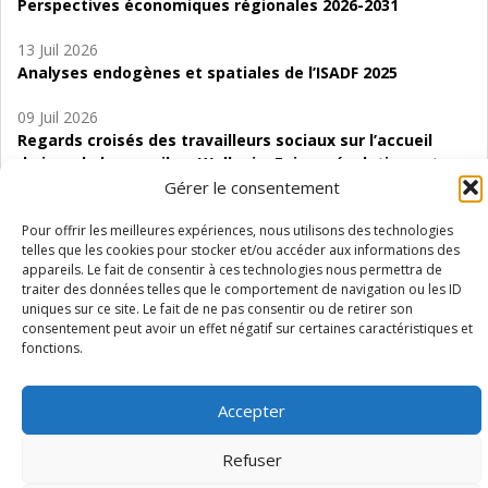
Perspectives économiques régionales 2026-2031
13 Juil 2026
Analyses endogènes et spatiales de l’ISADF 2025
09 Juil 2026
Regards croisés des travailleurs sociaux sur l’accueil
de jour de bas seuil en Wallonie. Enjeux, évolutions et
perspectives
Gérer le consentement
06 Juil 2026
Pour offrir les meilleures expériences, nous utilisons des technologies
telles que les cookies pour stocker et/ou accéder aux informations des
Étude d’évaluabilité des Structures
appareils. Le fait de consentir à ces technologies nous permettra de
d’accompagnement à l’autocréation d’emploi (SAACE)
traiter des données telles que le comportement de navigation ou les ID
uniques sur ce site. Le fait de ne pas consentir ou de retirer son
01 Juil 2026
consentement peut avoir un effet négatif sur certaines caractéristiques et
Pénurie du personnel infirmier :quels indicateurs
fonctions.
d’offre de soins pour comprendre la situation en
Wallonie ?
Accepter
Refuser