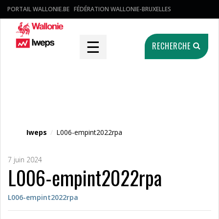
PORTAIL WALLONIE.BE
FÉDÉRATION WALLONIE-BRUXELLES
☰
RECHERCHE
Fichier média
Iweps
/
L006-empint2022rpa
7 juin 2024
L006-empint2022rpa
L006-empint2022rpa