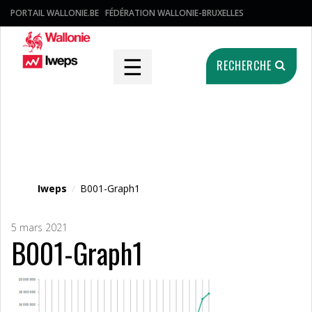
PORTAIL WALLONIE.BE
FÉDÉRATION WALLONIE-BRUXELLES
☰
RECHERCHE
Fichier média
Iweps
/
B001-Graph1
5 mars 2021
B001-Graph1