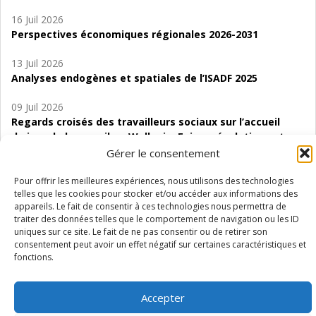
16 Juil 2026
Perspectives économiques régionales 2026-2031
13 Juil 2026
Analyses endogènes et spatiales de l’ISADF 2025
09 Juil 2026
Regards croisés des travailleurs sociaux sur l’accueil
de jour de bas seuil en Wallonie. Enjeux, évolutions et
perspectives
Gérer le consentement
06 Juil 2026
Pour offrir les meilleures expériences, nous utilisons des technologies
telles que les cookies pour stocker et/ou accéder aux informations des
Étude d’évaluabilité des Structures
appareils. Le fait de consentir à ces technologies nous permettra de
d’accompagnement à l’autocréation d’emploi (SAACE)
traiter des données telles que le comportement de navigation ou les ID
uniques sur ce site. Le fait de ne pas consentir ou de retirer son
01 Juil 2026
consentement peut avoir un effet négatif sur certaines caractéristiques et
Pénurie du personnel infirmier :quels indicateurs
fonctions.
d’offre de soins pour comprendre la situation en
Wallonie ?
Accepter