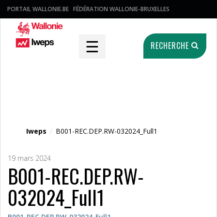
PORTAIL WALLONIE.BE
FÉDÉRATION WALLONIE-BRUXELLES
☰
RECHERCHE
Fichier média
Iweps
/
B001-REC.DEP.RW-032024_Full1
19 mars 2024
B001-REC.DEP.RW-
032024_Full1
B001-REC.DEP.RW-032024_Full1