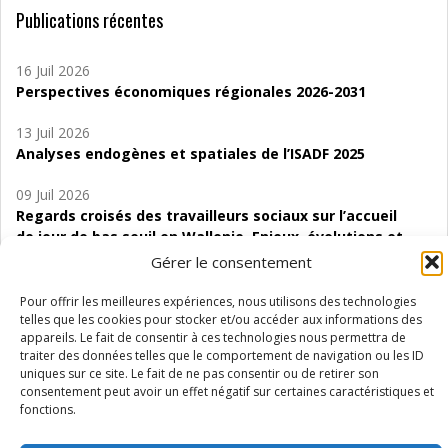
Publications récentes
16 Juil 2026
Perspectives économiques régionales 2026-2031
13 Juil 2026
Analyses endogènes et spatiales de l’ISADF 2025
09 Juil 2026
Regards croisés des travailleurs sociaux sur l’accueil
de jour de bas seuil en Wallonie. Enjeux, évolutions et
perspectives
Gérer le consentement
06 Juil 2026
Pour offrir les meilleures expériences, nous utilisons des technologies
Étude d’évaluabilité des Structures
telles que les cookies pour stocker et/ou accéder aux informations des
appareils. Le fait de consentir à ces technologies nous permettra de
d’accompagnement à l’autocréation d’emploi (SAACE)
traiter des données telles que le comportement de navigation ou les ID
uniques sur ce site. Le fait de ne pas consentir ou de retirer son
01 Juil 2026
consentement peut avoir un effet négatif sur certaines caractéristiques et
Pénurie du personnel infirmier :quels indicateurs
fonctions.
d’offre de soins pour comprendre la situation en
Wallonie ?