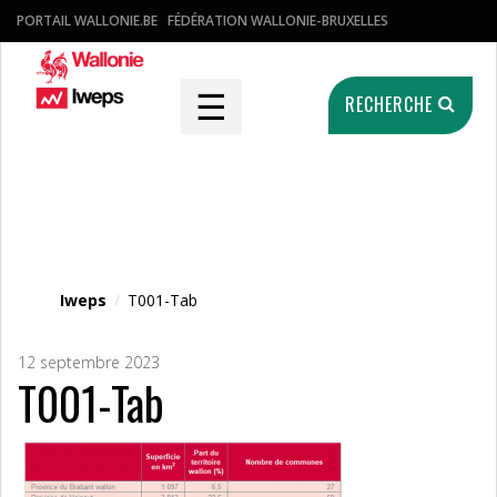
PORTAIL WALLONIE.BE
FÉDÉRATION WALLONIE-BRUXELLES
☰
RECHERCHE
Fichier média
Iweps
/
T001-Tab
12 septembre 2023
T001-Tab