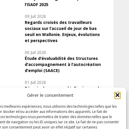
l’ISADF 2025
09 Juil 2026
Regards croisés des travailleurs
sociaux sur l’accueil de jour de bas
seuil en Wallonie. Enjeux, évolutions
et perspectives
06 Juil 2026
Étude d’évaluabilité des Structures
d’accompagnement à l’autocréation
d’emploi (SAACE)
01 Juil 2026
Pénurie du personnel infirmier :quels
indicateurs d’offre de soins pour
Gérer le consentement
comprendre la situation en Wallonie ?
les meilleures expériences, nous utilisons des technologies telles que les
r stocker et/ou accéder aux informations des appareils. Le fait de
 ces technologies nous permettra de traiter des données telles que le
 de navigation ou les ID uniques sur ce site. Le fait de ne pas consentir
Inscrivez-vous à notre newsletter
r son consentement peut avoir un effet négatif sur certaines