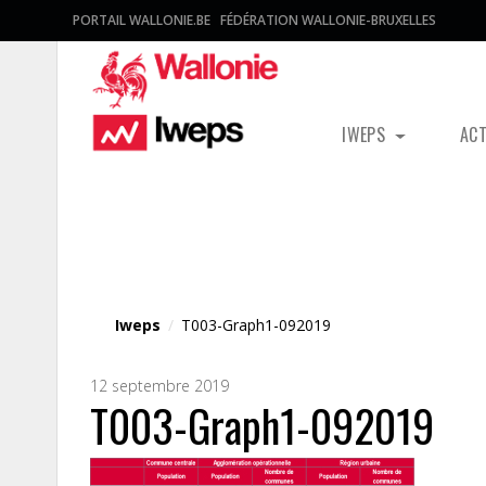
PORTAIL WALLONIE.BE
FÉDÉRATION WALLONIE-BRUXELLES
IWEPS
AC
Fichier média
Iweps
/
T003-Graph1-092019
12 septembre 2019
T003-Graph1-092019