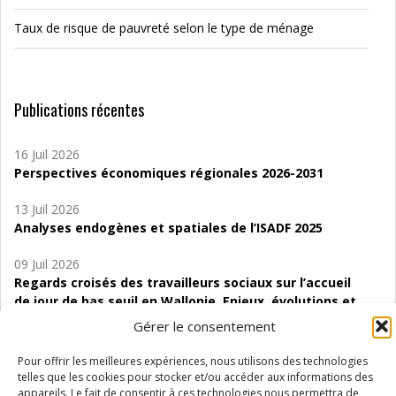
Taux de risque de pauvreté selon le type de ménage
Publications récentes
16 Juil 2026
Perspectives économiques régionales 2026-2031
13 Juil 2026
Analyses endogènes et spatiales de l’ISADF 2025
09 Juil 2026
Regards croisés des travailleurs sociaux sur l’accueil
de jour de bas seuil en Wallonie. Enjeux, évolutions et
perspectives
Gérer le consentement
06 Juil 2026
Pour offrir les meilleures expériences, nous utilisons des technologies
Étude d’évaluabilité des Structures
telles que les cookies pour stocker et/ou accéder aux informations des
d’accompagnement à l’autocréation d’emploi (SAACE)
appareils. Le fait de consentir à ces technologies nous permettra de