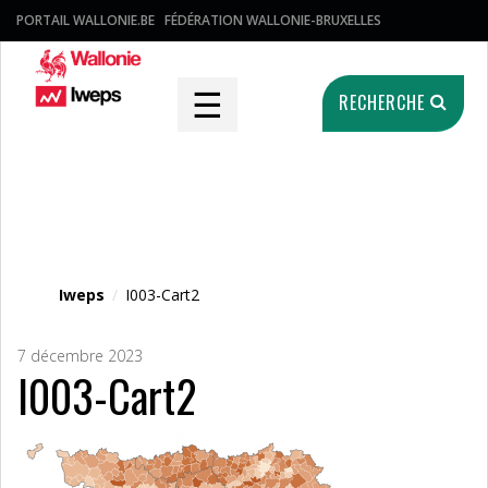
PORTAIL WALLONIE.BE
FÉDÉRATION WALLONIE-BRUXELLES
☰
RECHERCHE
Fichier média
Iweps
/
I003-Cart2
7 décembre 2023
I003-Cart2