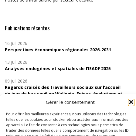
Publications récentes
16 Juil 2026
Perspectives économiques régionales 2026-2031
13 Juil 2026
Analyses endogènes et spatiales de l’ISADF 2025
09 Juil 2026
Regards croisés des travailleurs sociaux sur l’accueil
de jour de bas seuil en Wallonie. Enjeux, évolutions et
perspectives
Gérer le consentement
06 Juil 2026
Pour offrir les meilleures expériences, nous utilisons des technologies
Étude d’évaluabilité des Structures
telles que les cookies pour stocker et/ou accéder aux informations des
d’accompagnement à l’autocréation d’emploi (SAACE)
appareils. Le fait de consentir à ces technologies nous permettra de
traiter des données telles que le comportement de navigation ou les ID
uniques sur ce site. Le fait de ne pas consentir ou de retirer son