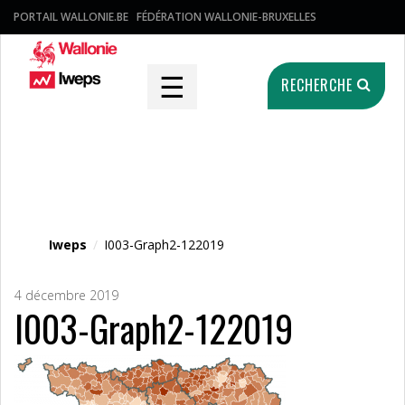
PORTAIL WALLONIE.BE
FÉDÉRATION WALLONIE-BRUXELLES
☰
RECHERCHE
Fichier média
Iweps
/
I003-Graph2-122019
4 décembre 2019
I003-Graph2-122019