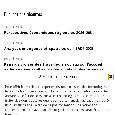
Publications récentes
16 Juil 2026
Perspectives économiques régionales 2026-2031
13 Juil 2026
Analyses endogènes et spatiales de l’ISADF 2025
09 Juil 2026
Regards croisés des travailleurs sociaux sur l’accueil
de jour de bas seuil en Wallonie. Enjeux, évolutions et
perspectives
Gérer le consentement
06 Juil 2026
Pour offrir les meilleures expériences, nous utilisons des technologies
Étude d’évaluabilité des Structures
telles que les cookies pour stocker et/ou accéder aux informations des
appareils. Le fait de consentir à ces technologies nous permettra de
d’accompagnement à l’autocréation d’emploi (SAACE)
traiter des données telles que le comportement de navigation ou les ID
uniques sur ce site. Le fait de ne pas consentir ou de retirer son
01 Juil 2026
consentement peut avoir un effet négatif sur certaines caractéristiques et
Pénurie du personnel infirmier :quels indicateurs
fonctions.