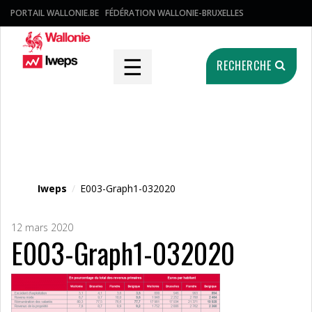
PORTAIL WALLONIE.BE
FÉDÉRATION WALLONIE-BRUXELLES
☰
RECHERCHE
Fichier média
Iweps
/
E003-Graph1-032020
12 mars 2020
E003-Graph1-032020