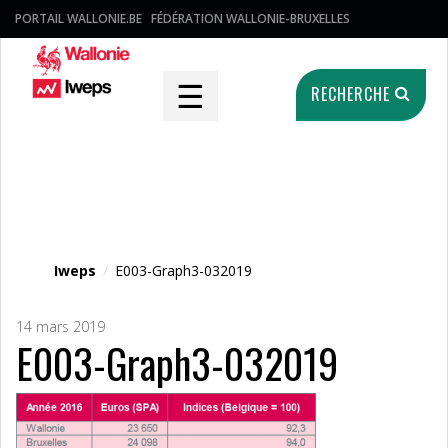
PORTAIL WALLONIE.BE
FÉDÉRATION WALLONIE-BRUXELLES
☰
RECHERCHE
Fichier média
Iweps
/
E003-Graph3-032019
14 mars 2019
E003-Graph3-032019