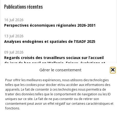
Publications récentes
16 Juil 2026
Perspectives économiques régionales 2026-2031
13 Juil 2026
Analyses endogènes et spatiales de l’ISADF 2025
09 Juil 2026
Regards croisés des travailleurs sociaux sur l’accueil
de jour de bas seuil en Wallonie. Enjeux, évolutions et
perspectives
Gérer le consentement
06 Juil 2026
Pour offrir les meilleures expériences, nous utilisons des technologies
Étude d’évaluabilité des Structures
telles que les cookies pour stocker et/ou accéder aux informations des
appareils. Le fait de consentir à ces technologies nous permettra de
d’accompagnement à l’autocréation d’emploi (SAACE)
traiter des données telles que le comportement de navigation ou les ID
uniques sur ce site. Le fait de ne pas consentir ou de retirer son
01 Juil 2026
consentement peut avoir un effet négatif sur certaines caractéristiques et
Pénurie du personnel infirmier :quels indicateurs
fonctions.
d’offre de soins pour comprendre la situation en