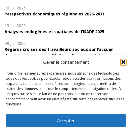
16 Juil 2026
Perspectives économiques régionales 2026-2031
13 Juil 2026
Analyses endogènes et spatiales de l’ISADF 2025
09 Juil 2026
Regards croisés des travailleurs sociaux sur l’accueil
de jour de bas seuil en Wallonie. Enjeux, évolutions et
perspectives
Gérer le consentement
06 Juil 2026
Pour offrir les meilleures expériences, nous utilisons des technologies
telles que les cookies pour stocker et/ou accéder aux informations des
Étude d’évaluabilité des Structures
appareils. Le fait de consentir à ces technologies nous permettra de
d’accompagnement à l’autocréation d’emploi (SAACE)
traiter des données telles que le comportement de navigation ou les ID
uniques sur ce site. Le fait de ne pas consentir ou de retirer son
01 Juil 2026
consentement peut avoir un effet négatif sur certaines caractéristiques et
Pénurie du personnel infirmier :quels indicateurs
fonctions.
d’offre de soins pour comprendre la situation en
Wallonie ?
Accepter