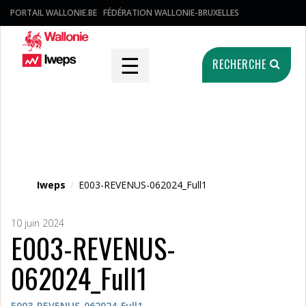
PORTAIL WALLONIE.BE
FÉDÉRATION WALLONIE-BRUXELLES
☰
RECHERCHE
Fichier média
Iweps
/
E003-REVENUS-062024_Full1
10 juin 2024
E003-REVENUS-
062024_Full1
E003-REVENUS-062024_Full1