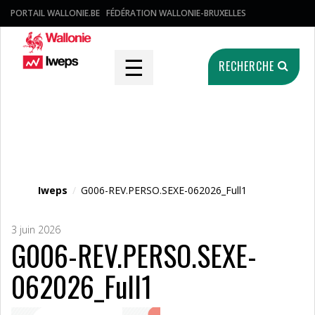
PORTAIL WALLONIE.BE
FÉDÉRATION WALLONIE-BRUXELLES
☰
RECHERCHE
Fichier média
Iweps
/
G006-REV.PERSO.SEXE-062026_Full1
3 juin 2026
G006-REV.PERSO.SEXE-
062026_Full1