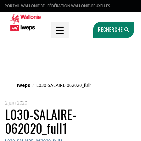
PORTAIL WALLONIE.BE
FÉDÉRATION WALLONIE-BRUXELLES
☰
RECHERCHE
Fichier média
Iweps
/
L030-SALAIRE-062020_full1
2 juin 2020
L030-SALAIRE-
062020_full1
L030-SALAIRE-062020_full1