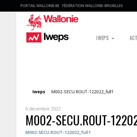
PORTAIL WALLONIE.BE
FÉDÉRATION WALLONIE-BRUXELLES
IWEPS
AC
Fichier média
Iweps
/
M002-SECU.ROUT-122022_full1
6 décembre 2022
M002-SECU.ROUT-122022
M002-SECU.ROUT-122022_full1