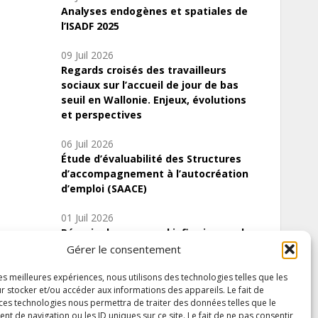
Analyses endogènes et spatiales de
l’ISADF 2025
09 Juil 2026
Regards croisés des travailleurs
sociaux sur l’accueil de jour de bas
seuil en Wallonie. Enjeux, évolutions
et perspectives
06 Juil 2026
Étude d’évaluabilité des Structures
d’accompagnement à l’autocréation
d’emploi (SAACE)
01 Juil 2026
Pénurie du personnel infirmier :quels
indicateurs d’offre de soins pour
Gérer le consentement
comprendre la situation en Wallonie ?
les meilleures expériences, nous utilisons des technologies telles que les
r stocker et/ou accéder aux informations des appareils. Le fait de
 ces technologies nous permettra de traiter des données telles que le
 de navigation ou les ID uniques sur ce site. Le fait de ne pas consentir