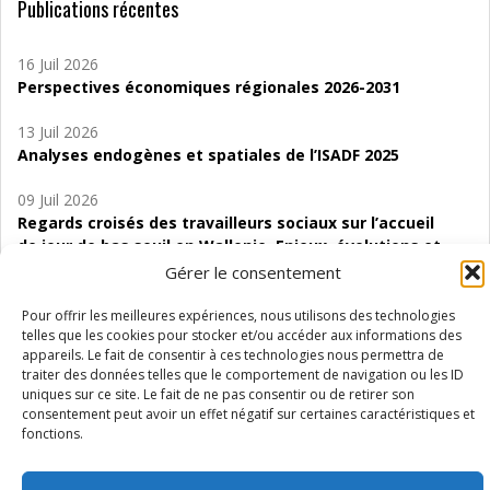
Publications récentes
16 Juil 2026
Perspectives économiques régionales 2026-2031
13 Juil 2026
Analyses endogènes et spatiales de l’ISADF 2025
09 Juil 2026
Regards croisés des travailleurs sociaux sur l’accueil
de jour de bas seuil en Wallonie. Enjeux, évolutions et
perspectives
Gérer le consentement
06 Juil 2026
Pour offrir les meilleures expériences, nous utilisons des technologies
Étude d’évaluabilité des Structures
telles que les cookies pour stocker et/ou accéder aux informations des
appareils. Le fait de consentir à ces technologies nous permettra de
d’accompagnement à l’autocréation d’emploi (SAACE)
traiter des données telles que le comportement de navigation ou les ID
uniques sur ce site. Le fait de ne pas consentir ou de retirer son
01 Juil 2026
consentement peut avoir un effet négatif sur certaines caractéristiques et
Pénurie du personnel infirmier :quels indicateurs
fonctions.
d’offre de soins pour comprendre la situation en
Wallonie ?