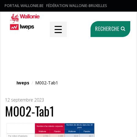
PORTAIL WALLONIE.BE
FÉDÉRATION WALLONIE-BRUXELLES
☰
RECHERCHE
Fichier média
Iweps
/
M002-Tab1
12 septembre 2023
M002-Tab1