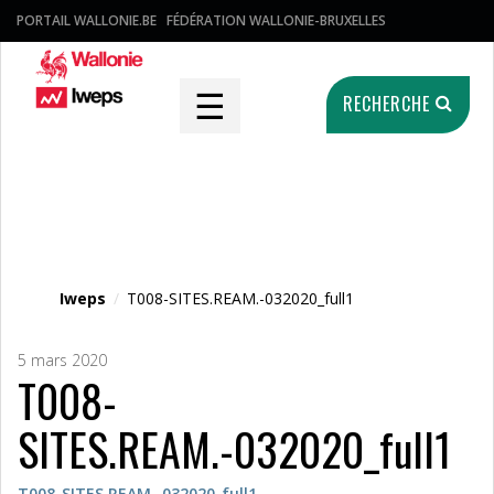
PORTAIL WALLONIE.BE
FÉDÉRATION WALLONIE-BRUXELLES
☰
RECHERCHE
Fichier média
Iweps
/
T008-SITES.REAM.-032020_full1
5 mars 2020
T008-
SITES.REAM.-032020_full1
T008-SITES.REAM.-032020_full1