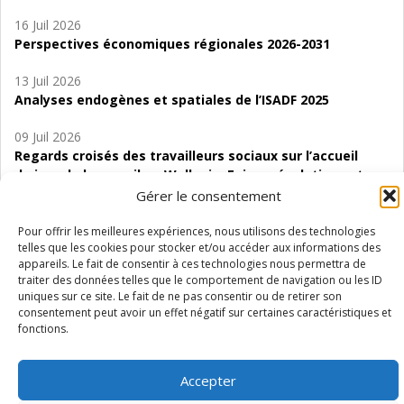
16 Juil 2026
Perspectives économiques régionales 2026-2031
13 Juil 2026
Analyses endogènes et spatiales de l’ISADF 2025
09 Juil 2026
Regards croisés des travailleurs sociaux sur l’accueil
de jour de bas seuil en Wallonie. Enjeux, évolutions et
perspectives
Gérer le consentement
06 Juil 2026
Pour offrir les meilleures expériences, nous utilisons des technologies
telles que les cookies pour stocker et/ou accéder aux informations des
Étude d’évaluabilité des Structures
appareils. Le fait de consentir à ces technologies nous permettra de
d’accompagnement à l’autocréation d’emploi (SAACE)
traiter des données telles que le comportement de navigation ou les ID
uniques sur ce site. Le fait de ne pas consentir ou de retirer son
01 Juil 2026
consentement peut avoir un effet négatif sur certaines caractéristiques et
Pénurie du personnel infirmier :quels indicateurs
fonctions.
d’offre de soins pour comprendre la situation en
Wallonie ?
Accepter