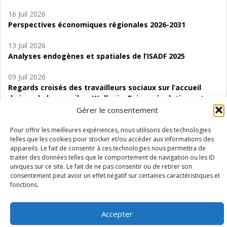
16 Juil 2026
Perspectives économiques régionales 2026-2031
13 Juil 2026
Analyses endogènes et spatiales de l’ISADF 2025
09 Juil 2026
Regards croisés des travailleurs sociaux sur l’accueil
de jour de bas seuil en Wallonie. Enjeux, évolutions et
perspectives
Gérer le consentement
06 Juil 2026
Pour offrir les meilleures expériences, nous utilisons des technologies
telles que les cookies pour stocker et/ou accéder aux informations des
Étude d’évaluabilité des Structures
appareils. Le fait de consentir à ces technologies nous permettra de
d’accompagnement à l’autocréation d’emploi (SAACE)
traiter des données telles que le comportement de navigation ou les ID
uniques sur ce site. Le fait de ne pas consentir ou de retirer son
01 Juil 2026
consentement peut avoir un effet négatif sur certaines caractéristiques et
Pénurie du personnel infirmier :quels indicateurs
fonctions.
d’offre de soins pour comprendre la situation en
Wallonie ?
Accepter