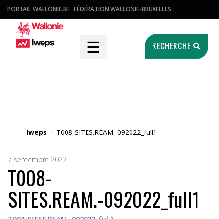
PORTAIL WALLONIE.BE
FÉDÉRATION WALLONIE-BRUXELLES
☰
RECHERCHE
Fichier média
Iweps
/
T008-SITES.REAM.-092022_full1
7 septembre 2022
T008-
SITES.REAM.-092022_full1
T008-SITES.REAM.-092022_full1