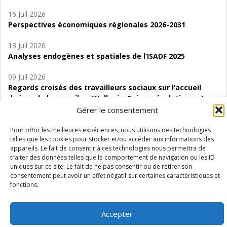
16 Juil 2026
Perspectives économiques régionales 2026-2031
13 Juil 2026
Analyses endogènes et spatiales de l’ISADF 2025
09 Juil 2026
Regards croisés des travailleurs sociaux sur l’accueil
de jour de bas seuil en Wallonie. Enjeux, évolutions et
perspectives
Gérer le consentement
06 Juil 2026
Pour offrir les meilleures expériences, nous utilisons des technologies
telles que les cookies pour stocker et/ou accéder aux informations des
Étude d’évaluabilité des Structures
appareils. Le fait de consentir à ces technologies nous permettra de
d’accompagnement à l’autocréation d’emploi (SAACE)
traiter des données telles que le comportement de navigation ou les ID
uniques sur ce site. Le fait de ne pas consentir ou de retirer son
01 Juil 2026
consentement peut avoir un effet négatif sur certaines caractéristiques et
Pénurie du personnel infirmier :quels indicateurs
fonctions.
d’offre de soins pour comprendre la situation en
Wallonie ?
Accepter