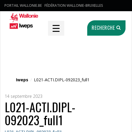
PORTAIL WALLONIE.BE
FÉDÉRATION WALLONIE-BRUXELLES
☰
RECHERCHE
Fichier média
Iweps
/
L021-ACTI.DIPL-092023_full1
14 septembre 2023
L021-ACTI.DIPL-
092023_full1
L021-ACTI.DIPL-092023_full1