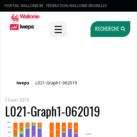
PORTAIL WALLONIE.BE
FÉDÉRATION WALLONIE-BRUXELLES
☰
RECHERCHE
Fichier média
Iweps
/
L021-Graph1-062019
13 juin 2019
L021-Graph1-062019