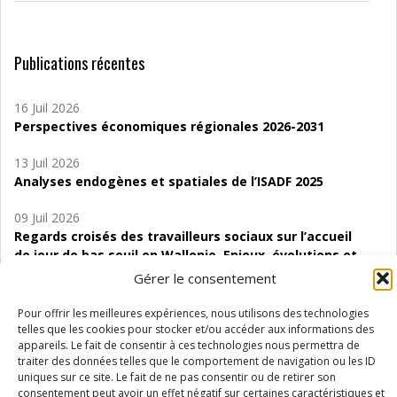
Publications récentes
16 Juil 2026
Perspectives économiques régionales 2026-2031
13 Juil 2026
Analyses endogènes et spatiales de l’ISADF 2025
09 Juil 2026
Regards croisés des travailleurs sociaux sur l’accueil
de jour de bas seuil en Wallonie. Enjeux, évolutions et
perspectives
Gérer le consentement
06 Juil 2026
Pour offrir les meilleures expériences, nous utilisons des technologies
Étude d’évaluabilité des Structures
telles que les cookies pour stocker et/ou accéder aux informations des
appareils. Le fait de consentir à ces technologies nous permettra de
d’accompagnement à l’autocréation d’emploi (SAACE)
traiter des données telles que le comportement de navigation ou les ID
uniques sur ce site. Le fait de ne pas consentir ou de retirer son
01 Juil 2026
consentement peut avoir un effet négatif sur certaines caractéristiques et