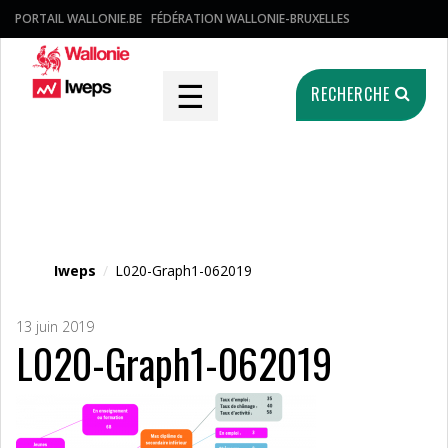
PORTAIL WALLONIE.BE
FÉDÉRATION WALLONIE-BRUXELLES
☰
RECHERCHE
Fichier média
Iweps
/
L020-Graph1-062019
13 juin 2019
L020-Graph1-062019