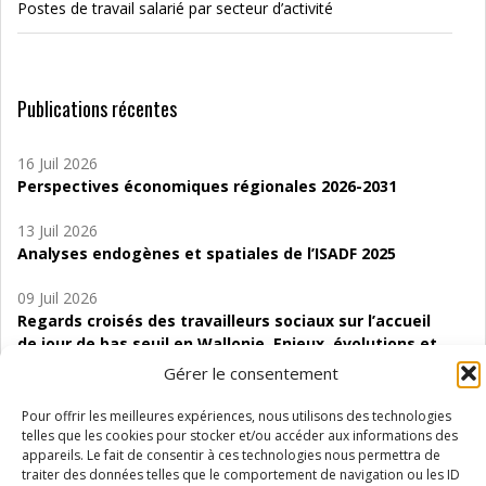
Postes de travail salarié par secteur d’activité
Publications récentes
16 Juil 2026
Perspectives économiques régionales 2026-2031
13 Juil 2026
Analyses endogènes et spatiales de l’ISADF 2025
09 Juil 2026
Regards croisés des travailleurs sociaux sur l’accueil
de jour de bas seuil en Wallonie. Enjeux, évolutions et
perspectives
Gérer le consentement
06 Juil 2026
Pour offrir les meilleures expériences, nous utilisons des technologies
Étude d’évaluabilité des Structures
telles que les cookies pour stocker et/ou accéder aux informations des
d’accompagnement à l’autocréation d’emploi (SAACE)
appareils. Le fait de consentir à ces technologies nous permettra de
traiter des données telles que le comportement de navigation ou les ID