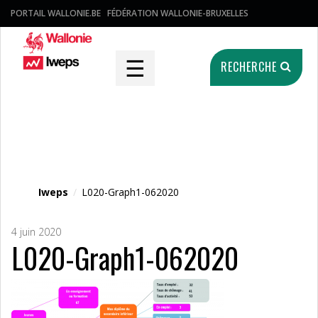
PORTAIL WALLONIE.BE
FÉDÉRATION WALLONIE-BRUXELLES
☰
RECHERCHE
Fichier média
Iweps
/
L020-Graph1-062020
4 juin 2020
L020-Graph1-062020