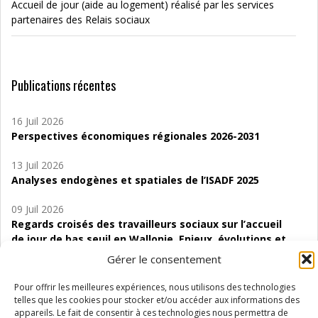
Accueil de jour (aide au logement) réalisé par les services
partenaires des Relais sociaux
Publications récentes
16 Juil 2026
Perspectives économiques régionales 2026-2031
13 Juil 2026
Analyses endogènes et spatiales de l’ISADF 2025
09 Juil 2026
Regards croisés des travailleurs sociaux sur l’accueil
de jour de bas seuil en Wallonie. Enjeux, évolutions et
perspectives
Gérer le consentement
06 Juil 2026
Pour offrir les meilleures expériences, nous utilisons des technologies
Étude d’évaluabilité des Structures
telles que les cookies pour stocker et/ou accéder aux informations des
d’accompagnement à l’autocréation d’emploi (SAACE)
appareils. Le fait de consentir à ces technologies nous permettra de