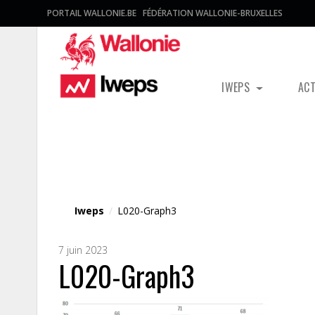
PORTAIL WALLONIE.BE
FÉDÉRATION WALLONIE-BRUXELLES
IWEPS
AC
Fichier média
Iweps
/
L020-Graph3
7 juin 2023
L020-Graph3