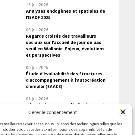
13 Juil 2026
Analyses endogènes et spatiales de
l’ISADF 2025
09 Juil 2026
Regards croisés des travailleurs
sociaux sur l’accueil de jour de bas
seuil en Wallonie. Enjeux, évolutions
et perspectives
06 Juil 2026
Étude d’évaluabilité des Structures
d’accompagnement à l’autocréation
d’emploi (SAACE)
01 Juil 2026
Pénurie du personnel infirmier :quels
indicateurs d’offre de soins pour
Gérer le consentement
comprendre la situation en Wallonie ?
les meilleures expériences, nous utilisons des technologies telles que les
r stocker et/ou accéder aux informations des appareils. Le fait de
 ces technologies nous permettra de traiter des données telles que le