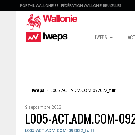
PORTAIL WALLONIE.BE
FÉDÉRATION WALLONIE-BRUXELLES
IWEPS
AC
Fichier média
Iweps
/
L005-ACT.ADM.COM-092022_full1
9 septembre 2022
L005-ACT.ADM.COM-092
L005-ACT.ADM.COM-092022_full1