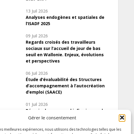
13 Juil 2026
Analyses endogènes et spatiales de
l’ISADF 2025
09 Juil 2026
Regards croisés des travailleurs
sociaux sur l’accueil de jour de bas
seuil en Wallonie. Enjeux, évolutions
et perspectives
06 Juil 2026
Étude d’évaluabilité des Structures
d’accompagnement à l’autocréation
d’emploi (SAACE)
01 Juil 2026
Pénurie du personnel infirmier :quels
indicateurs d’offre de soins pour
Gérer le consentement
comprendre la situation en Wallonie ?
les meilleures expériences, nous utilisons des technologies telles que les