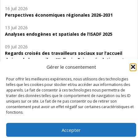
16 Juil 2026
Perspectives économiques régionales 2026-2031
13 Juil 2026
Analyses endogènes et spatiales de l’ISADF 2025
09 Juil 2026
Regards croisés des travailleurs sociaux sur l’accueil
de jour de bas seuil en Wallonie. Enjeux, évolutions et
perspectives
Gérer le consentement
06 Juil 2026
Pour offrir les meilleures expériences, nous utilisons des technologies
telles que les cookies pour stocker et/ou accéder aux informations des
Étude d’évaluabilité des Structures
appareils. Le fait de consentir à ces technologies nous permettra de
d’accompagnement à l’autocréation d’emploi (SAACE)
traiter des données telles que le comportement de navigation ou les ID
uniques sur ce site. Le fait de ne pas consentir ou de retirer son
01 Juil 2026
consentement peut avoir un effet négatif sur certaines caractéristiques et
Pénurie du personnel infirmier :quels indicateurs
fonctions.
d’offre de soins pour comprendre la situation en
Wallonie ?
Accepter