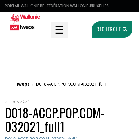
PORTAIL WALLONIE.BE
FÉDÉRATION WALLONIE-BRUXELLES
☰
RECHERCHE
Fichier média
Iweps
/
D018-ACCP.POP.COM-032021_full1
3 mars 2021
D018-ACCP.POP.COM-
032021_full1
D018-ACCP.POP.COM-032021_full1