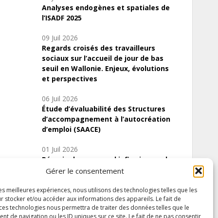
Analyses endogènes et spatiales de
l’ISADF 2025
09 Juil 2026
Regards croisés des travailleurs
sociaux sur l’accueil de jour de bas
seuil en Wallonie. Enjeux, évolutions
et perspectives
06 Juil 2026
Étude d’évaluabilité des Structures
d’accompagnement à l’autocréation
d’emploi (SAACE)
01 Juil 2026
Pénurie du personnel infirmier :quels
indicateurs d’offre de soins pour
Gérer le consentement
comprendre la situation en Wallonie ?
les meilleures expériences, nous utilisons des technologies telles que les
r stocker et/ou accéder aux informations des appareils. Le fait de
 ces technologies nous permettra de traiter des données telles que le
 de navigation ou les ID uniques sur ce site. Le fait de ne pas consentir