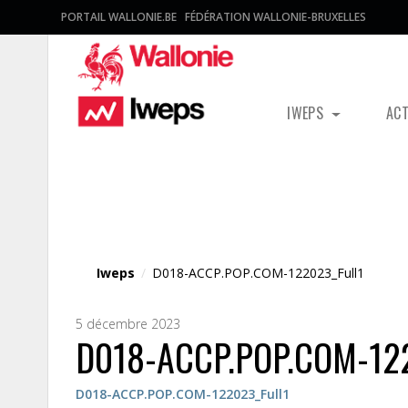
PORTAIL WALLONIE.BE
FÉDÉRATION WALLONIE-BRUXELLES
IWEPS
AC
Fichier média
Iweps
/
D018-ACCP.POP.COM-122023_Full1
5 décembre 2023
D018-ACCP.POP.COM-122
D018-ACCP.POP.COM-122023_Full1