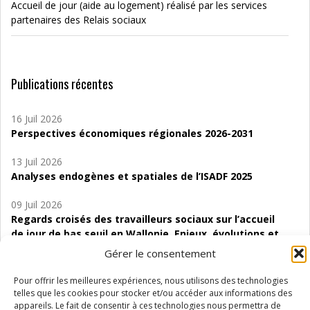
Accueil de jour (aide au logement) réalisé par les services
partenaires des Relais sociaux
Publications récentes
16 Juil 2026
Perspectives économiques régionales 2026-2031
13 Juil 2026
Analyses endogènes et spatiales de l’ISADF 2025
09 Juil 2026
Regards croisés des travailleurs sociaux sur l’accueil
de jour de bas seuil en Wallonie. Enjeux, évolutions et
perspectives
Gérer le consentement
06 Juil 2026
Pour offrir les meilleures expériences, nous utilisons des technologies
Étude d’évaluabilité des Structures
telles que les cookies pour stocker et/ou accéder aux informations des
d’accompagnement à l’autocréation d’emploi (SAACE)
appareils. Le fait de consentir à ces technologies nous permettra de