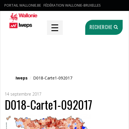
PORTAIL WALLONIE.BE
FÉDÉRATION WALLONIE-BRUXELLES
☰
RECHERCHE
Fichier média
Iweps
/
D018-Carte1-092017
14 septembre 2017
D018-Carte1-092017