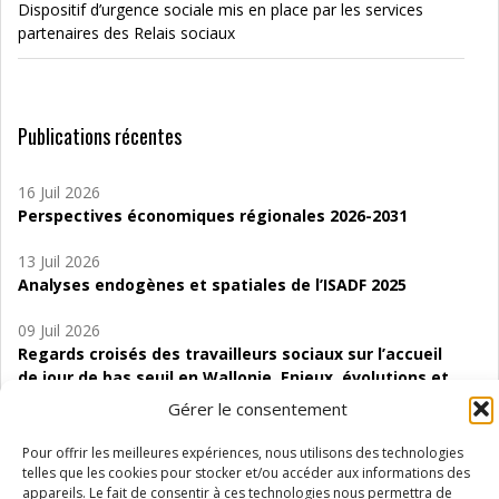
Dispositif d’urgence sociale mis en place par les services
partenaires des Relais sociaux
Publications récentes
16 Juil 2026
Perspectives économiques régionales 2026-2031
13 Juil 2026
Analyses endogènes et spatiales de l’ISADF 2025
09 Juil 2026
Regards croisés des travailleurs sociaux sur l’accueil
de jour de bas seuil en Wallonie. Enjeux, évolutions et
perspectives
Gérer le consentement
06 Juil 2026
Pour offrir les meilleures expériences, nous utilisons des technologies
Étude d’évaluabilité des Structures
telles que les cookies pour stocker et/ou accéder aux informations des
d’accompagnement à l’autocréation d’emploi (SAACE)
appareils. Le fait de consentir à ces technologies nous permettra de