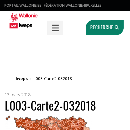
PORTAIL WALLONIE.BE
FÉDÉRATION WALLONIE-BRUXELLES
☰
RECHERCHE
Fichier média
Iweps
/
L003-Carte2-032018
13 mars 2018
L003-Carte2-032018