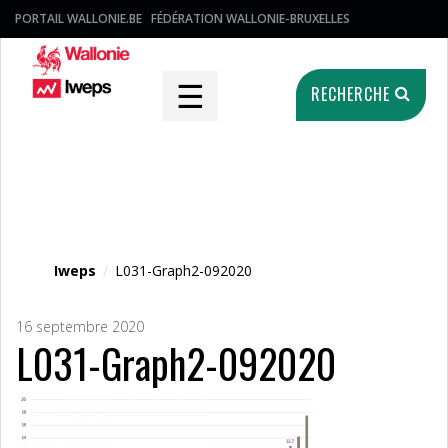
PORTAIL WALLONIE.BE
FÉDÉRATION WALLONIE-BRUXELLES
☰
RECHERCHE
Fichier média
Iweps
/
L031-Graph2-092020
16 septembre 2020
L031-Graph2-092020