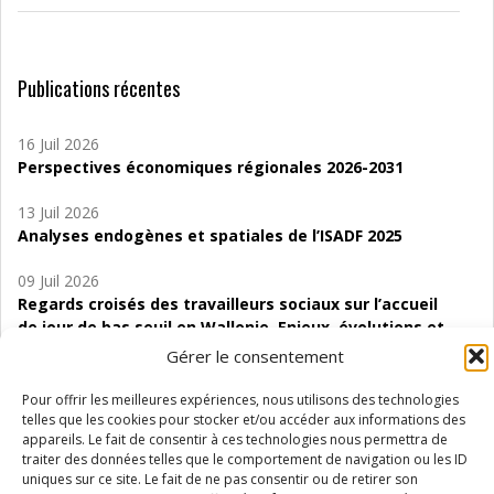
Publications récentes
16 Juil 2026
Perspectives économiques régionales 2026-2031
13 Juil 2026
Analyses endogènes et spatiales de l’ISADF 2025
09 Juil 2026
Regards croisés des travailleurs sociaux sur l’accueil
de jour de bas seuil en Wallonie. Enjeux, évolutions et
perspectives
Gérer le consentement
06 Juil 2026
Pour offrir les meilleures expériences, nous utilisons des technologies
Étude d’évaluabilité des Structures
telles que les cookies pour stocker et/ou accéder aux informations des
appareils. Le fait de consentir à ces technologies nous permettra de
d’accompagnement à l’autocréation d’emploi (SAACE)
traiter des données telles que le comportement de navigation ou les ID
uniques sur ce site. Le fait de ne pas consentir ou de retirer son
01 Juil 2026