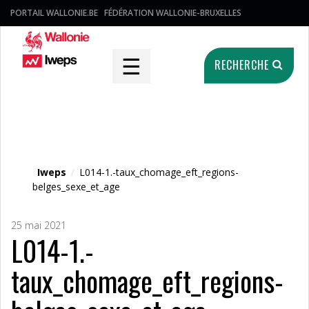
PORTAIL WALLONIE.BE
FÉDÉRATION WALLONIE-BRUXELLES
☰
RECHERCHE
Fichier média
Iweps
/
L014-1.-taux_chomage_eft_regions-
belges_sexe_et_age
25 mai 2021
L014-1.-
taux_chomage_eft_regions-