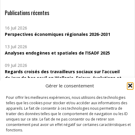
Publications récentes
16 Juil 2026
Perspectives économiques régionales 2026-2031
13 Juil 2026
Analyses endogènes et spatiales de l’ISADF 2025
09 Juil 2026
Regards croisés des travailleurs sociaux sur l’accueil
de jour de bas seuil en Wallonie. Enjeux, évolutions et
perspectives
Gérer le consentement
06 Juil 2026
Pour offrir les meilleures expériences, nous utilisons des technologies
Étude d’évaluabilité des Structures
telles que les cookies pour stocker et/ou accéder aux informations des
appareils. Le fait de consentir à ces technologies nous permettra de
d’accompagnement à l’autocréation d’emploi (SAACE)
traiter des données telles que le comportement de navigation ou les ID
uniques sur ce site. Le fait de ne pas consentir ou de retirer son
01 Juil 2026
consentement peut avoir un effet négatif sur certaines caractéristiques et
Pénurie du personnel infirmier :quels indicateurs
fonctions.
d’offre de soins pour comprendre la situation en