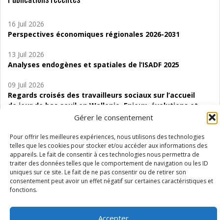
16 Juil 2026
Perspectives économiques régionales 2026-2031
13 Juil 2026
Analyses endogènes et spatiales de l’ISADF 2025
09 Juil 2026
Regards croisés des travailleurs sociaux sur l’accueil
de jour de bas seuil en Wallonie. Enjeux, évolutions et
perspectives
Gérer le consentement
06 Juil 2026
Pour offrir les meilleures expériences, nous utilisons des technologies
Étude d’évaluabilité des Structures
telles que les cookies pour stocker et/ou accéder aux informations des
appareils. Le fait de consentir à ces technologies nous permettra de
d’accompagnement à l’autocréation d’emploi (SAACE)
traiter des données telles que le comportement de navigation ou les ID
uniques sur ce site. Le fait de ne pas consentir ou de retirer son
01 Juil 2026
consentement peut avoir un effet négatif sur certaines caractéristiques et
Pénurie du personnel infirmier :quels indicateurs
fonctions.
d’offre de soins pour comprendre la situation en
Wallonie ?
Accepter