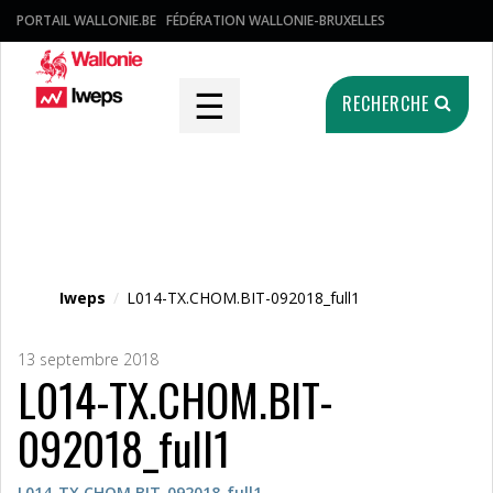
PORTAIL WALLONIE.BE
FÉDÉRATION WALLONIE-BRUXELLES
☰
RECHERCHE
Fichier média
Iweps
/
L014-TX.CHOM.BIT-092018_full1
13 septembre 2018
L014-TX.CHOM.BIT-
092018_full1
L014-TX.CHOM.BIT-092018_full1