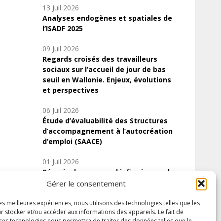
13 Juil 2026
Analyses endogènes et spatiales de
l’ISADF 2025
09 Juil 2026
Regards croisés des travailleurs
sociaux sur l’accueil de jour de bas
seuil en Wallonie. Enjeux, évolutions
et perspectives
06 Juil 2026
Étude d’évaluabilité des Structures
d’accompagnement à l’autocréation
d’emploi (SAACE)
01 Juil 2026
Pénurie du personnel infirmier :quels
indicateurs d’offre de soins pour
Gérer le consentement
comprendre la situation en Wallonie ?
les meilleures expériences, nous utilisons des technologies telles que les
r stocker et/ou accéder aux informations des appareils. Le fait de
 ces technologies nous permettra de traiter des données telles que le