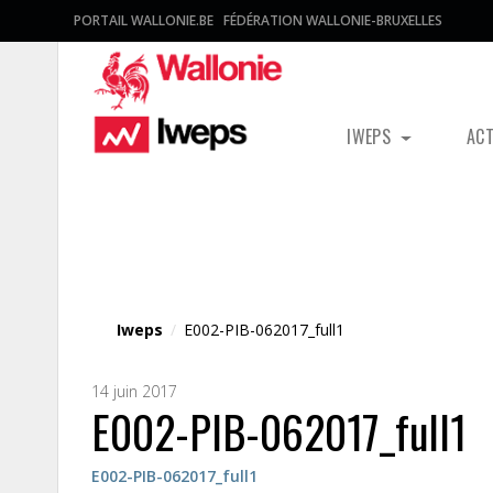
PORTAIL WALLONIE.BE
FÉDÉRATION WALLONIE-BRUXELLES
IWEPS
AC
Fichier média
Iweps
/
E002-PIB-062017_full1
14 juin 2017
E002-PIB-062017_full1
E002-PIB-062017_full1