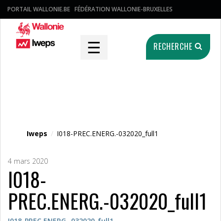
PORTAIL WALLONIE.BE
FÉDÉRATION WALLONIE-BRUXELLES
☰
RECHERCHE
Fichier média
Iweps
/
I018-PREC.ENERG.-032020_full1
4 mars 2020
I018-
PREC.ENERG.-032020_full1
I018-PREC.ENERG.-032020_full1