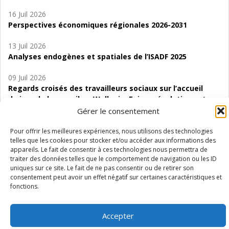
16 Juil 2026
Perspectives économiques régionales 2026-2031
13 Juil 2026
Analyses endogènes et spatiales de l’ISADF 2025
09 Juil 2026
Regards croisés des travailleurs sociaux sur l’accueil
de jour de bas seuil en Wallonie. Enjeux, évolutions et
perspectives
Gérer le consentement
06 Juil 2026
Pour offrir les meilleures expériences, nous utilisons des technologies
telles que les cookies pour stocker et/ou accéder aux informations des
Étude d’évaluabilité des Structures
appareils. Le fait de consentir à ces technologies nous permettra de
d’accompagnement à l’autocréation d’emploi (SAACE)
traiter des données telles que le comportement de navigation ou les ID
uniques sur ce site. Le fait de ne pas consentir ou de retirer son
01 Juil 2026
consentement peut avoir un effet négatif sur certaines caractéristiques et
Pénurie du personnel infirmier :quels indicateurs
fonctions.
d’offre de soins pour comprendre la situation en
Wallonie ?
Accepter