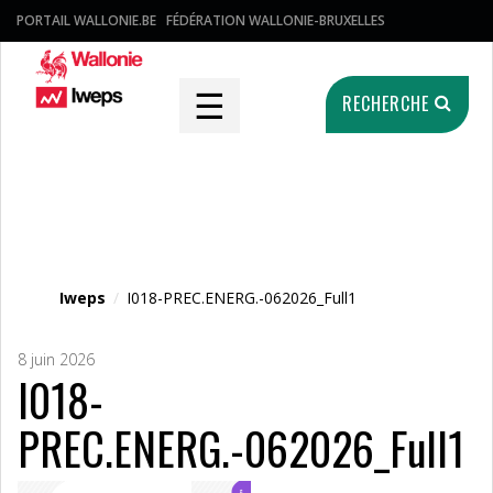
PORTAIL WALLONIE.BE
FÉDÉRATION WALLONIE-BRUXELLES
☰
RECHERCHE
Fichier média
Iweps
/
I018-PREC.ENERG.-062026_Full1
8 juin 2026
I018-
PREC.ENERG.-062026_Full1