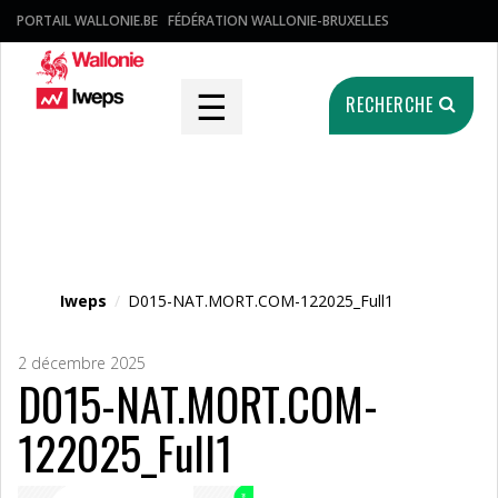
PORTAIL WALLONIE.BE
FÉDÉRATION WALLONIE-BRUXELLES
☰
RECHERCHE
Fichier média
Iweps
/
D015-NAT.MORT.COM-122025_Full1
2 décembre 2025
D015-NAT.MORT.COM-
122025_Full1