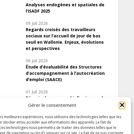
Analyses endogènes et spatiales de
l’ISADF 2025
09 Juil 2026
Regards croisés des travailleurs
sociaux sur l’accueil de jour de bas
seuil en Wallonie. Enjeux, évolutions
et perspectives
06 Juil 2026
Étude d’évaluabilité des Structures
d’accompagnement à l’autocréation
d’emploi (SAACE)
01 Juil 2026
Pénurie du personnel infirmier :quels
indicateurs d’offre de soins pour
Gérer le consentement
comprendre la situation en Wallonie ?
les meilleures expériences, nous utilisons des technologies telles que les
r stocker et/ou accéder aux informations des appareils. Le fait de
 ces technologies nous permettra de traiter des données telles que le
 de navigation ou les ID uniques sur ce site. Le fait de ne pas consentir