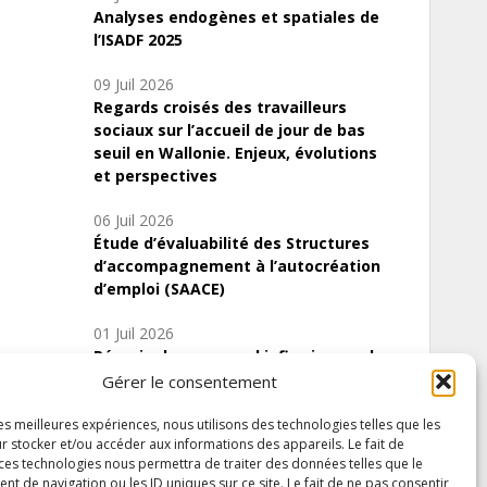
Analyses endogènes et spatiales de
l’ISADF 2025
09 Juil 2026
Regards croisés des travailleurs
sociaux sur l’accueil de jour de bas
seuil en Wallonie. Enjeux, évolutions
et perspectives
06 Juil 2026
Étude d’évaluabilité des Structures
d’accompagnement à l’autocréation
d’emploi (SAACE)
01 Juil 2026
Pénurie du personnel infirmier :quels
indicateurs d’offre de soins pour
Gérer le consentement
comprendre la situation en Wallonie ?
les meilleures expériences, nous utilisons des technologies telles que les
r stocker et/ou accéder aux informations des appareils. Le fait de
 ces technologies nous permettra de traiter des données telles que le
 de navigation ou les ID uniques sur ce site. Le fait de ne pas consentir