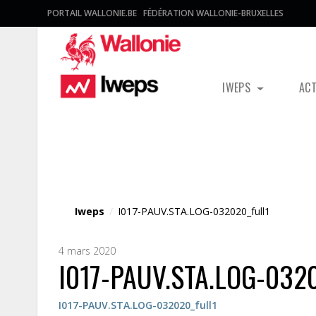
PORTAIL WALLONIE.BE
FÉDÉRATION WALLONIE-BRUXELLES
IWEPS
AC
Fichier média
Iweps
/
I017-PAUV.STA.LOG-032020_full1
4 mars 2020
I017-PAUV.STA.LOG-0320
I017-PAUV.STA.LOG-032020_full1