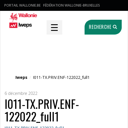
PORTAIL WALLONIE.BE
FÉDÉRATION WALLONIE-BRUXELLES
☰
RECHERCHE
Fichier média
Iweps
/
I011-TX.PRIV.ENF-122022_full1
6 décembre 2022
I011-TX.PRIV.ENF-
122022_full1
I011-TX.PRIV.ENF-122022_full1