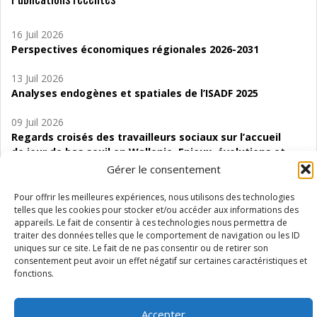
16 Juil 2026
Perspectives économiques régionales 2026-2031
13 Juil 2026
Analyses endogènes et spatiales de l’ISADF 2025
09 Juil 2026
Regards croisés des travailleurs sociaux sur l’accueil
de jour de bas seuil en Wallonie. Enjeux, évolutions et
perspectives
Gérer le consentement
06 Juil 2026
Pour offrir les meilleures expériences, nous utilisons des technologies
Étude d’évaluabilité des Structures
telles que les cookies pour stocker et/ou accéder aux informations des
appareils. Le fait de consentir à ces technologies nous permettra de
d’accompagnement à l’autocréation d’emploi (SAACE)
traiter des données telles que le comportement de navigation ou les ID
uniques sur ce site. Le fait de ne pas consentir ou de retirer son
01 Juil 2026
consentement peut avoir un effet négatif sur certaines caractéristiques et
Pénurie du personnel infirmier :quels indicateurs
fonctions.
d’offre de soins pour comprendre la situation en
Wallonie ?
Accepter