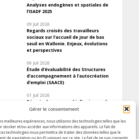
Analyses endogènes et spatiales de
l’ISADF 2025
09 Juil 2026
Regards croisés des travailleurs
sociaux sur l’accueil de jour de bas
seuil en Wallonie. Enjeux, évolutions
et perspectives
06 Juil 2026
Étude d’évaluabilité des Structures
d’accompagnement à l’autocréation
d’emploi (SAACE)
01 Juil 2026
Pénurie du personnel infirmier :quels
indicateurs d’offre de soins pour
Gérer le consentement
comprendre la situation en Wallonie ?
les meilleures expériences, nous utilisons des technologies telles que les
r stocker et/ou accéder aux informations des appareils. Le fait de
 ces technologies nous permettra de traiter des données telles que le
 de navigation ou les ID uniques sur ce site. Le fait de ne pas consentir