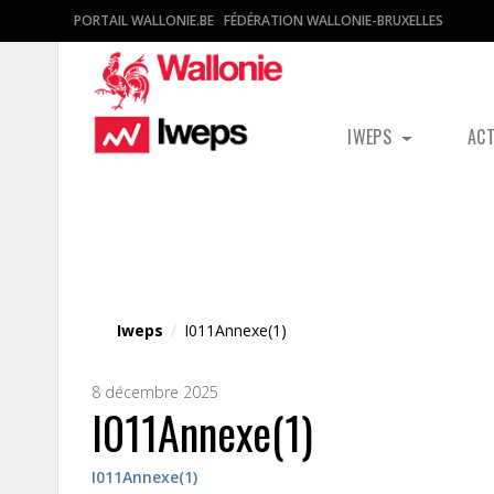
PORTAIL WALLONIE.BE
FÉDÉRATION WALLONIE-BRUXELLES
IWEPS
AC
Fichier média
Iweps
/
I011Annexe(1)
8 décembre 2025
I011Annexe(1)
I011Annexe(1)