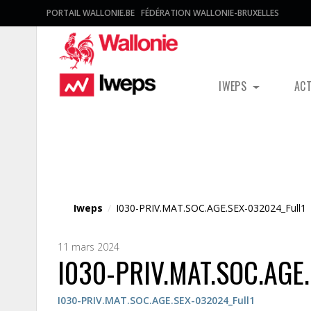
PORTAIL WALLONIE.BE
FÉDÉRATION WALLONIE-BRUXELLES
IWEPS
AC
Fichier média
Iweps
/
I030-PRIV.MAT.SOC.AGE.SEX-032024_Full1
11 mars 2024
I030-PRIV.MAT.SOC.AGE.
I030-PRIV.MAT.SOC.AGE.SEX-032024_Full1