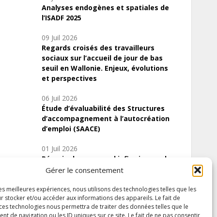
Analyses endogènes et spatiales de
l’ISADF 2025
09 Juil 2026
Regards croisés des travailleurs
sociaux sur l’accueil de jour de bas
seuil en Wallonie. Enjeux, évolutions
et perspectives
06 Juil 2026
Étude d’évaluabilité des Structures
d’accompagnement à l’autocréation
d’emploi (SAACE)
01 Juil 2026
Pénurie du personnel infirmier :quels
indicateurs d’offre de soins pour
Gérer le consentement
comprendre la situation en Wallonie ?
les meilleures expériences, nous utilisons des technologies telles que les
r stocker et/ou accéder aux informations des appareils. Le fait de
 ces technologies nous permettra de traiter des données telles que le
 de navigation ou les ID uniques sur ce site. Le fait de ne pas consentir