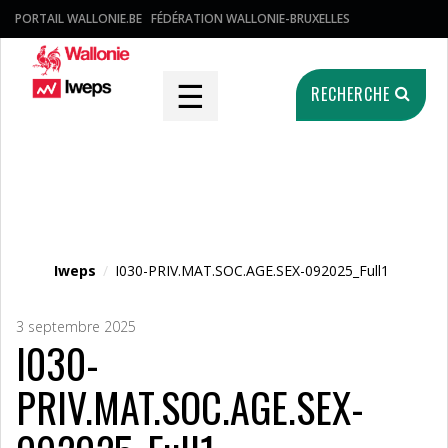
PORTAIL WALLONIE.BE
FÉDÉRATION WALLONIE-BRUXELLES
☰
RECHERCHE
Fichier média
Iweps
/
I030-PRIV.MAT.SOC.AGE.SEX-092025_Full1
3 septembre 2025
I030-
PRIV.MAT.SOC.AGE.SEX-