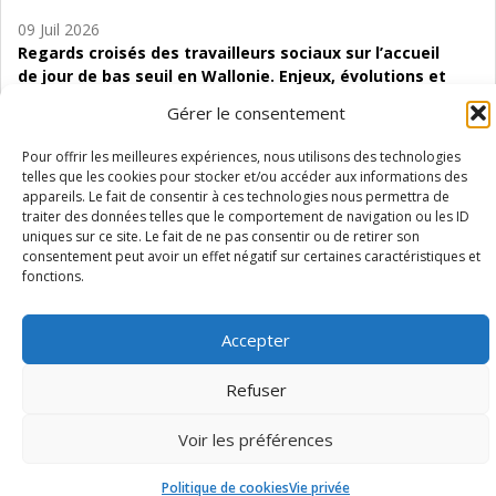
09 Juil 2026
Regards croisés des travailleurs sociaux sur l’accueil
de jour de bas seuil en Wallonie. Enjeux, évolutions et
perspectives
Gérer le consentement
06 Juil 2026
Pour offrir les meilleures expériences, nous utilisons des technologies
Étude d’évaluabilité des Structures
telles que les cookies pour stocker et/ou accéder aux informations des
d’accompagnement à l’autocréation d’emploi (SAACE)
appareils. Le fait de consentir à ces technologies nous permettra de
traiter des données telles que le comportement de navigation ou les ID
01 Juil 2026
uniques sur ce site. Le fait de ne pas consentir ou de retirer son
consentement peut avoir un effet négatif sur certaines caractéristiques et
Pénurie du personnel infirmier :quels indicateurs
fonctions.
d’offre de soins pour comprendre la situation en
Wallonie ?
Accepter
Refuser
Mentions légales
Vie privée
Médiateur
Accessibilité
Voir les préférences
Politique de cookies
Vie privée