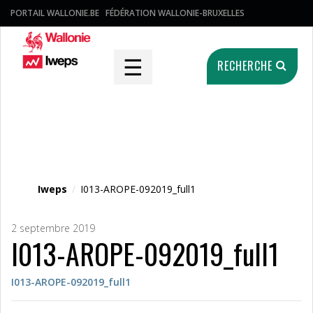
PORTAIL WALLONIE.BE
FÉDÉRATION WALLONIE-BRUXELLES
☰
RECHERCHE
Fichier média
Iweps
/
I013-AROPE-092019_full1
2 septembre 2019
I013-AROPE-092019_full1
I013-AROPE-092019_full1