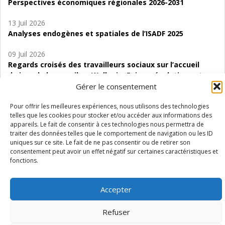
Perspectives économiques régionales 2026-2031
13 Juil 2026
Analyses endogènes et spatiales de l’ISADF 2025
09 Juil 2026
Regards croisés des travailleurs sociaux sur l’accueil
de jour de bas seuil en Wallonie. Enjeux, évolutions et
perspectives
Gérer le consentement
06 Juil 2026
Pour offrir les meilleures expériences, nous utilisons des technologies
telles que les cookies pour stocker et/ou accéder aux informations des
Étude d’évaluabilité des Structures
appareils. Le fait de consentir à ces technologies nous permettra de
d’accompagnement à l’autocréation d’emploi (SAACE)
traiter des données telles que le comportement de navigation ou les ID
uniques sur ce site. Le fait de ne pas consentir ou de retirer son
01 Juil 2026
consentement peut avoir un effet négatif sur certaines caractéristiques et
Pénurie du personnel infirmier :quels indicateurs
fonctions.
d’offre de soins pour comprendre la situation en
Wallonie ?
Accepter
Refuser