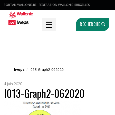
PORTAIL WALLONIE.BE
FÉDÉRATION WALLONIE-BRUXELLES
☰
RECHERCHE
Fichier média
Iweps
/
I013-Graph2-062020
4 juin 2020
I013-Graph2-062020