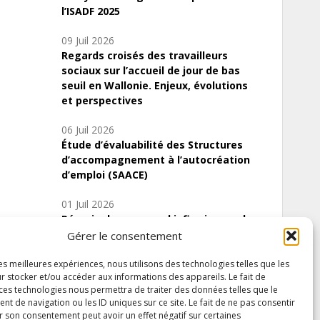
l’ISADF 2025
09 Juil 2026
Regards croisés des travailleurs
sociaux sur l’accueil de jour de bas
seuil en Wallonie. Enjeux, évolutions
et perspectives
06 Juil 2026
Étude d’évaluabilité des Structures
d’accompagnement à l’autocréation
d’emploi (SAACE)
01 Juil 2026
Pénurie du personnel infirmier :quels
indicateurs d’offre de soins pour
Gérer le consentement
comprendre la situation en Wallonie ?
les meilleures expériences, nous utilisons des technologies telles que les
r stocker et/ou accéder aux informations des appareils. Le fait de
 ces technologies nous permettra de traiter des données telles que le
 de navigation ou les ID uniques sur ce site. Le fait de ne pas consentir
Inscrivez-vous à notre newsletter
r son consentement peut avoir un effet négatif sur certaines