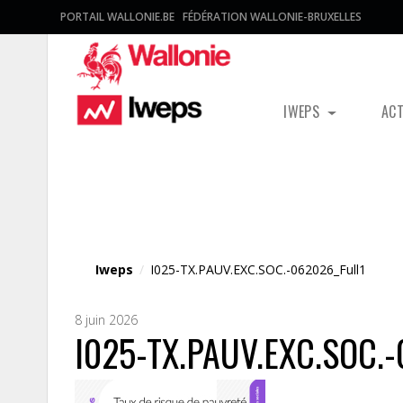
PORTAIL WALLONIE.BE
FÉDÉRATION WALLONIE-BRUXELLES
IWEPS
AC
Fichier média
Iweps
/
I025-TX.PAUV.EXC.SOC.-062026_Full1
8 juin 2026
I025-TX.PAUV.EXC.SOC.-