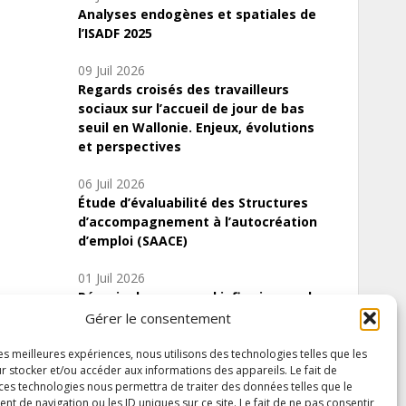
Analyses endogènes et spatiales de
l’ISADF 2025
09 Juil 2026
Regards croisés des travailleurs
sociaux sur l’accueil de jour de bas
seuil en Wallonie. Enjeux, évolutions
et perspectives
06 Juil 2026
Étude d’évaluabilité des Structures
d’accompagnement à l’autocréation
d’emploi (SAACE)
01 Juil 2026
Pénurie du personnel infirmier :quels
indicateurs d’offre de soins pour
Gérer le consentement
comprendre la situation en Wallonie ?
les meilleures expériences, nous utilisons des technologies telles que les
r stocker et/ou accéder aux informations des appareils. Le fait de
 ces technologies nous permettra de traiter des données telles que le
 de navigation ou les ID uniques sur ce site. Le fait de ne pas consentir