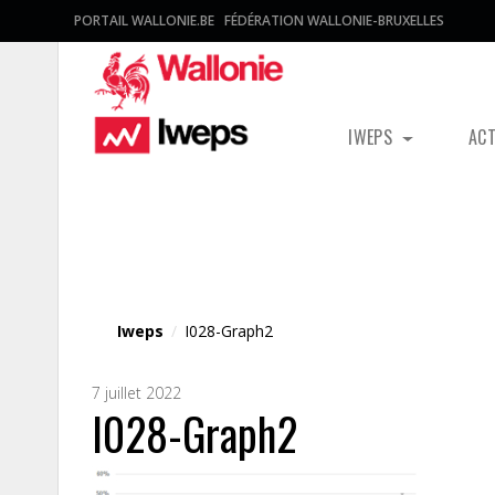
PORTAIL WALLONIE.BE
FÉDÉRATION WALLONIE-BRUXELLES
IWEPS
AC
Fichier média
Iweps
/
I028-Graph2
7 juillet 2022
I028-Graph2